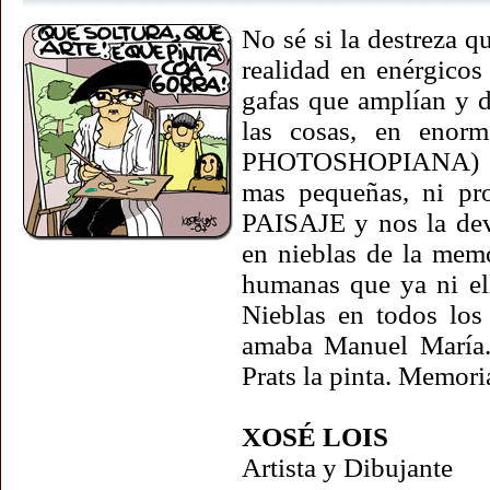
No sé si la destreza 
realidad en enérgicos
gafas que amplían y d
las cosas, en enorm
PHOTOSHOPIANA) de 
mas pequeñas, ni pr
PAISAJE y nos la devu
en nieblas de la memo
humanas que ya ni ell
Nieblas en todos los
amaba Manuel María.
Prats la pinta. Memoria
XOSÉ LOIS
Artista y Dibujante