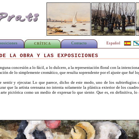
posiciones
Contacto
Español
CRÍTICA
DE LA OBRA Y LAS EXPOSICIONES
guna concesión a lo fácil, a lo dulcero, a la representación floral con la intencion
ación de lo simplemente cromático, que resulta soprendente por el ajuste que fué lo
be sentir y ejecutar. Lo que parece, dicho de este modo, uno de los subterfugios c
urar que la artista orensana no intenta solamente la plástica exterior de los cuadr
su arte pictórica como un medio de expresar lo que siente. Que es, en definitiva, l