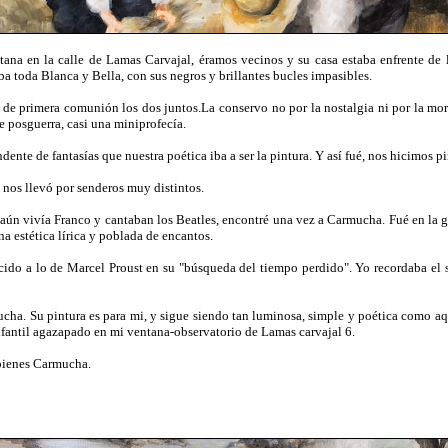
na en la calle de Lamas Carvajal, éramos vecinos y su casa estaba enfrente de l
a toda Blanca y Bella, con sus negros y brillantes bucles impasibles.
 de primera comunión los dos juntos.La conservo no por la nostalgia ni por la mor
e posguerra, casi una miniprofecía.
nte de fantasías que nuestra poética iba a ser la pintura. Y así fué, nos hicimos pi
 y nos llevó por senderos muy distintos.
o aún vivía Franco y cantaban los Beatles, encontré una vez a Carmucha. Fué en la g
a estética lírica y poblada de encantos.
cido a lo de Marcel Proust en su "búsqueda del tiempo perdido". Yo recordaba el 
cha. Su pintura es para mi, y sigue siendo tan luminosa, simple y poética como aqu
nfantil agazapado en mi ventana-observatorio de Lamas carvajal 6.
rabienes Carmucha.