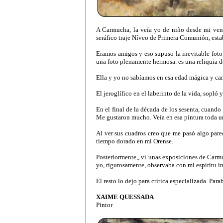
A Carmucha, la veía yo de niño desde mi venta
seráfico traje Níveo de Primera Comunión, estab
Eramos amigos y eso supuso la inevitable foto
una foto plenamente hermosa. es una reliquia d
Ella y yo no sabíamos en esa edad mágica y cande
El jeroglífico en el laberinto de la vida, sopló
En el final de la década de los sesenta, cuand
Me gustaron mucho. Veía en esa pintura toda un
Al ver sus cuadros creo que me pasó algo pare
tiempo dorado en mi Orense.
Posteriormente,, ví unas exposiciones de Carmu
yo, rigurosamente, observaba con mi espíritu i
El resto lo dejo para crítica especializada. Pa
XAIME QUESSADA
Pintor